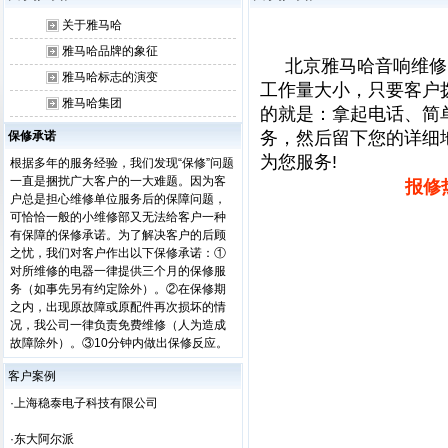
关于雅马哈
雅马哈品牌的象征
北京雅马哈音响维修网
雅马哈标志的演变
工作量大小，只要客户
雅马哈集团
的就是：拿起电话、简
务，然后留下您的详细
保修承诺
为您服务!
根据多年的服务经验，我们发现“保修”问题
一直是捆扰广大客户的一大难题。因为客
报修
户总是担心维修单位服务后的保障问题，
可恰恰一般的小维修部又无法给客户一种
有保障的保修承诺。为了解决客户的后顾
之忧，我们对客户作出以下保修承诺：①
对所维修的电器一律提供三个月的保修服
务（如事先另有约定除外）。②在保修期
之内，出现原故障或原配件再次损坏的情
况，我公司一律负责免费维修（人为造成
故障除外）。③10分钟内做出保修反应。
客户案例
·上海稳泰电子科技有限公司
·东大阿尔派