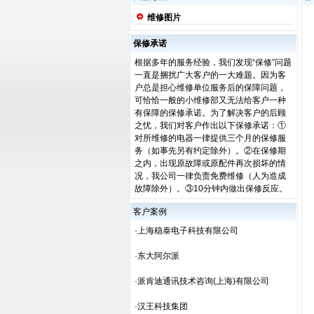
维修图片
保修承诺
根据多年的服务经验，我们发现“保修”问题
一直是捆扰广大客户的一大难题。因为客
户总是担心维修单位服务后的保障问题，
可恰恰一般的小维修部又无法给客户一种
有保障的保修承诺。为了解决客户的后顾
之忧，我们对客户作出以下保修承诺：①
对所维修的电器一律提供三个月的保修服
务（如事先另有约定除外）。②在保修期
之内，出现原故障或原配件再次损坏的情
况，我公司一律负责免费维修（人为造成
故障除外）。③10分钟内做出保修反应。
客户案例
·上海稳泰电子科技有限公司
·东大阿尔派
·派肯迪通讯技术咨询(上海)有限公司
·汉王科技集团